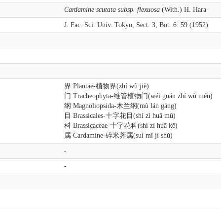
Cardamine scutata subsp. flexuosa
(With.) H. Hara
J. Fac. Sci. Univ. Tokyo, Sect. 3, Bot. 6: 59 (1952)
界 Plantae-植物界(zhí wù jiè)
门 Tracheophyta-维管植物门(wéi guǎn zhí wù mén)
纲 Magnoliopsida-木兰纲(mù lán gāng)
目 Brassicales-十字花目(shí zì huā mù)
科 Brassicaceae-十字花科(shí zì huā kē)
属 Cardamine-碎米荠属(suì mǐ jì shǔ)
-
-