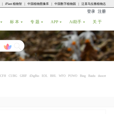
|
iPlant 植物智
|
中国植物图像库
|
中国数字植物园
|
泛喜马拉雅植物志
登录
注册
(current
标 本
专 题
APP
Ai助手
关 于
CFH
CUBG
GBIF
iDigBio
EOL
BHL
WFO
POWO
Bing
Baidu
duocet