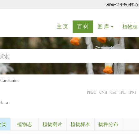
植物+科学数据中心
(current)
(current)
主 页
百 科
图 库
植物志
ardamine
PPBC
CVH
Col
TPL
IPNI
Hara
分类
植物志
植物图片
植物标本
物种分布