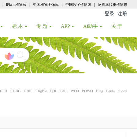
|
iPlant 植物智
|
中国植物图像库
|
中国数字植物园
|
泛喜马拉雅植物志
登录
注册
(current
标 本
专 题
APP
Ai助手
关 于
CFH
CUBG
GBIF
iDigBio
EOL
BHL
WFO
POWO
Bing
Baidu
duocet