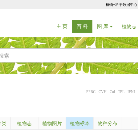
植物+科学数据中心
(current)
(current)
主 页
百 科
图 库
植物志
PPBC
CVH
Col
TPL
IPNI
分类
植物志
植物图片
植物标本
物种分布