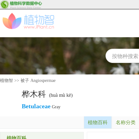
植物智
>>
被子 Angiospermae
桦木科
(huà mù kē)
Betulaceae
Gray
植物百科
名称分类
植物百科