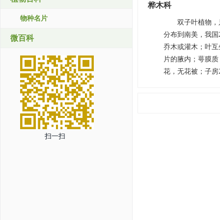
桦木科
物种名片
双子叶植物，只
分布到南美，我国
微百科
乔木或灌木；叶互
片的腋内；萼膜质
花，无花被；子房
扫一扫