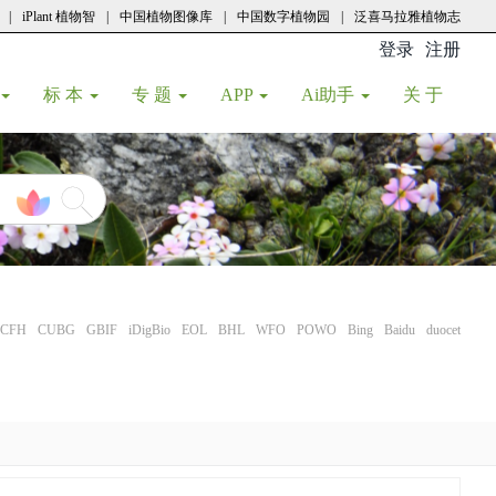
|
iPlant 植物智
|
中国植物图像库
|
中国数字植物园
|
泛喜马拉雅植物志
登录
注册
(current
标 本
专 题
APP
Ai助手
关 于
CFH
CUBG
GBIF
iDigBio
EOL
BHL
WFO
POWO
Bing
Baidu
duocet