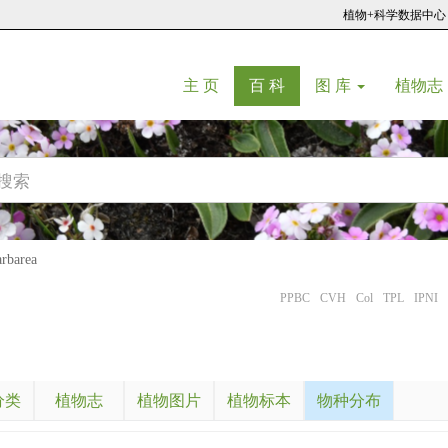
植物+科学数据中心
(current)
(current)
主 页
百 科
图 库
植物志
barea
PPBC
CVH
Col
TPL
IPNI
分类
植物志
植物图片
植物标本
物种分布