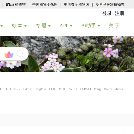
|
iPlant 植物智
|
中国植物图像库
|
中国数字植物园
|
泛喜马拉雅植物志
登录
注册
(current
标 本
专 题
APP
Ai助手
关 于
CFH
CUBG
GBIF
iDigBio
EOL
BHL
WFO
POWO
Bing
Baidu
duocet