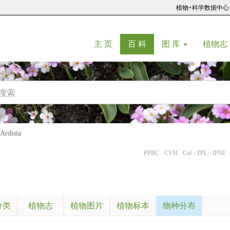
植物+科学数据中心
(current)
(current)
主 页
百 科
图 库
植物志
disia
PPBC
CVH
Col
TPL
IPNI
分类
植物志
植物图片
植物标本
物种分布