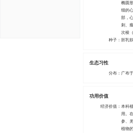
椭圆
细的
部，心
刺、
次棱
种子
：
胚乳
生态习性
分布
：
广布
功用价值
经济价值
：
本科
用。
参、
植物