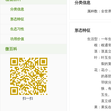
分类信息
分类信息
属种数
：
全世界
形态特征
生态习性
形态特征
功用价值
生活型
：
一年
根
：
根通
微百科
茎
：
茎直
叶
：
叶互生
裂的
花
：
花小
的基
羽状
狭，
互生
扫一扫
直立
果
：
果实