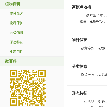
植物百科
高原点地梅
物种名片
多年生草本；
红色；花期6-7月
物种保护
分类信息
物种保护
形态特征
濒危等级
：
无危(L
生态习性
微百科
分类信息
模式产地
：
模式
形态特征
生活型
：
多年