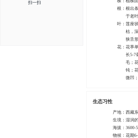
株
：
植株
扫一扫
根
：
根出
于老
叶
：
莲座状
枯，
狭舌形
花
：
花葶单
长5-
毛；花
钝；花
微凹
生态习性
产地
：
西藏
生境
：
湿润
海拔
：
3600-
物候
：
花期6