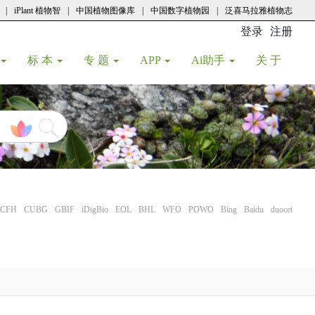
|
iPlant 植物智
|
中国植物图像库
|
中国数字植物园
|
泛喜马拉雅植物志
登录
注册
(current
标 本
专 题
APP
Ai助手
关 于
CFH
CUBG
GBIF
iDigBio
EOL
BHL
WFO
POWO
Bing
Baidu
duocet