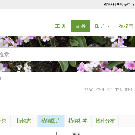
植物+科学数据中心
(current)
(current)
主 页
百 科
图 库
植物志
a
PPBC
CVH
Col
TPL
IPNI
分类
植物志
植物图片
植物标本
物种分布