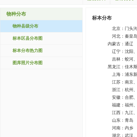
物种分布
标本分布
物种县级分布
北京：
门头
河北：
秦皇
标本区县分布图
内蒙古：
通辽
标本分布热力图
辽宁：
沈阳
吉林：
蛟河
图库照片分布图
黑龙江：
佳木
上海：
浦东
江苏：
南京
浙江：
杭州
安徽：
合肥
福建：
福州
江西：
九江
山东：
青岛
河南：
内乡
湖北：
武汉