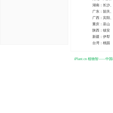
湖南：
长沙
广东：
韶关
广西：
宾阳
重庆：
巫山
陕西：
镇安
新疆：
伊犁
台湾：
桃园
iPlant.cn 植物智—