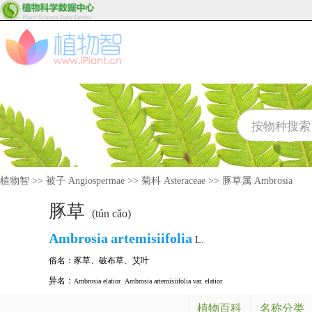
植物智
>>
被子 Angiospermae
>>
菊科 Asteraceae
>>
豚草属 Ambrosia
豚草
(tún cǎo)
Ambrosia
artemisiifolia
L.
俗名：
豕草
、
破布草
、
艾叶
异名：
Ambrosia elatior
Ambrosia artemisiifolia var. elatior
植物百科
名称分类