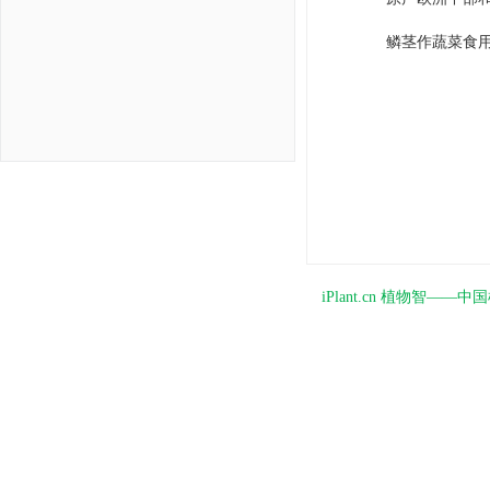
鳞茎作蔬菜食
iPlant.cn 植物智—