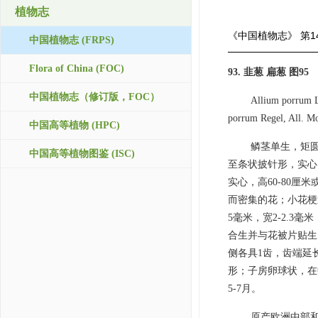
植物志
《中国植物志》
第1
中国植物志 (FRPS)
Flora of China (FOC)
93. 韭葱 扁葱 图95
中国植物志（修订版，FOC）
Allium porrum L
porrum Regel, All. Mo
中国高等植物 (HPC)
鳞茎单生，矩
中国高等植物图鉴 (ISC)
至条状披针形，实心
实心，高60-80
而密集的花；小花梗
5毫米，宽2-2.
合生并与花被片贴生
侧各具1齿，齿端延
形；子房卵球状，在
5-7月。
原产欧洲中部