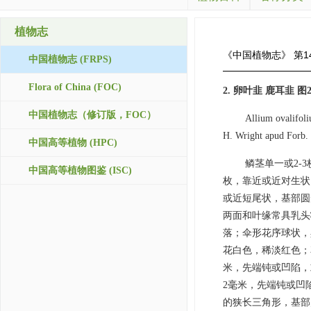
植物志
《中国植物志》
第1
中国植物志 (FRPS)
Flora of China (FOC)
2. 卵叶韭 鹿耳韭 图2
中国植物志（修订版，FOC）
Allium ovalifol
H. Wright apud Forb.
中国高等植物 (HPC)
鳞茎单一或2-
中国高等植物图鉴 (ISC)
枚，靠近或近对生状，极
或近短尾状，基部圆
两面和叶缘常具乳头
落；伞形花序球状，
花白色，稀淡红色；花被
米，先端钝或凹陷，或
2毫米，先端钝或凹
的狭长三角形，基部宽