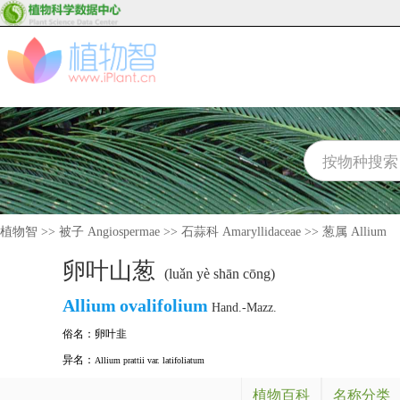
植物智
>>
被子 Angiospermae
>>
石蒜科 Amaryllidaceae
>>
葱属 Allium
卵叶山葱
(luǎn yè shān cōng)
Allium
ovalifolium
Hand.-Mazz.
俗名：
卵叶韭
异名：
Allium prattii var. latifoliatum
植物百科
名称分类