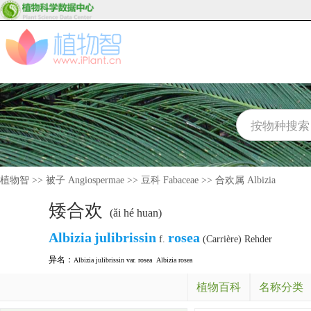
植物智
>>
被子 Angiospermae
>>
豆科 Fabaceae
>>
合欢属 Albizia
矮合欢
(ǎi hé huan)
Albizia
julibrissin
rosea
f.
(Carrière) Rehder
异名：
Albizia julibrissin var. rosea
Albizia rosea
植物百科
名称分类