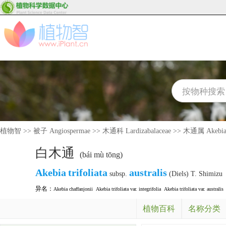
植物智
>>
被子 Angiospermae
>>
木通科 Lardizabalaceae
>>
木通属 Akebi
白木通
(bái mù tōng)
Akebia
trifoliata
australis
subsp.
(Diels) T. Shimizu
异名：
Akebia chaffanjonii
Akebia trifoliata var. integrifolia
Akebia trifoliata var. australis
植物百科
名称分类