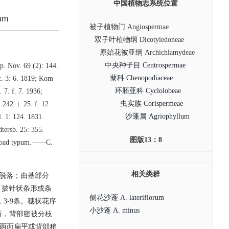
中国植物志系统位置
um
被子植物门 Angiospermae
双子叶植物纲 Dicotyledoneae
原始花被亚纲 Archichlamydeae
中央种子目 Centrospermae
p. Nov. 69 (2): 144.
藜科 Chenopodiaceae
c. 3: 6. 1819; Kom
环胚亚科 Cyclolobeae
7. f. 7. 1936;
虫实族 Corispermeae
2. t. 25. f. 12.
沙蓬属 Agriophyllum
 1: 124. 1831.
tersb. 25: 355.
图版13：8
 quoad typum.——C.
相关类群
后脱落；由基部分
、披针状条形或条
侧花沙蓬 A. lateriflorum
，3-9条。穗状花序
小沙蓬 A. minus
折，背部密被分枝
，两面扁平或背部稍