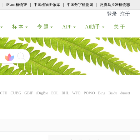
|
iPlant 植物智
|
中国植物图像库
|
中国数字植物园
|
泛喜马拉雅植物志
登录
注册
(current
标 本
专 题
APP
Ai助手
关 于
CFH
CUBG
GBIF
iDigBio
EOL
BHL
WFO
POWO
Bing
Baidu
duocet