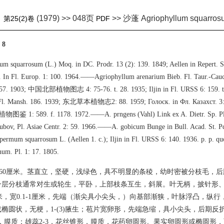
(1979) >> 048页
>> 沙蓬 Agriophyllum squarros
》
第25(2)卷
PDF
：8
um squarrosum (L.) Moq. in DC. Prodr. 13 (2): 139. 1849; Aellen in Repert. S
l. In Fl. Europ. 1: 100. 1964.——Agriophyllum arenarium Bieb. Fl. Taur.-Cau
157. 1903; 中国北部植物图志 4: 75-76. t. 28. 1935; Iljin in Fl. URSS 6: 159. t. 
Fl. Mansh. 186. 1939; 东北草本植物志2: 88. 1959; Голоск. in Фл. Казахст. 3: 24
 1: 589. f. 1178. 1972.——A. prngens (Vahl) Link ex A. Dietr. Sp. Pl.
rubov, Pl. Asiae Centr. 2: 59. 1966.——A. gobicum Bunge in Bull. Acad. St. Pd
rmum squarrosum L. (Aellen 1. c.); Iljin in Fl. URSS 6: 140. 1936. p. p.
um. Pl. 1: 17. 1805.
4-60厘米。茎直立，坚硬，浅绿色，具不明显的条稜，幼时密被分枝毛，
一层分枝通常对生或轮生，平卧，上部枝条互生，斜展。叶无柄，披针形
7厘米，宽0.1-1厘米，先端（渐尖具小尖头，）向基部渐狭，叶脉浮凸，纵行
椭圆状，无梗，1-(3)腋生；苞片宽卵形，先端急缩，具小尖头，后期反
3，膜质；雄蕊2-3，花丝锥形，膜质，花药卵圆形。果实卵圆形或椭圆形