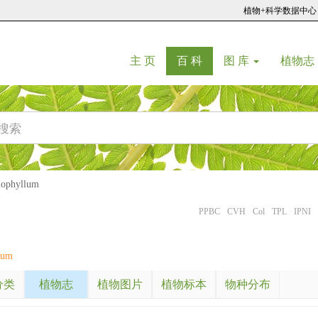
植物+科学数据中心
(current)
(current)
主 页
百 科
图 库
植物志
phyllum
PPBC
CVH
Col
TPL
IPNI
sum
分类
植物志
植物图片
植物标本
物种分布