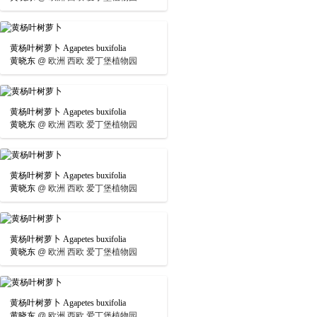
黄杨叶树萝卜 Agapetes buxifolia
黄晓东
@
欧洲 西欧 爱丁堡植物园
黄杨叶树萝卜 Agapetes buxifolia
黄晓东
@
欧洲 西欧 爱丁堡植物园
黄杨叶树萝卜 Agapetes buxifolia
黄晓东
@
欧洲 西欧 爱丁堡植物园
黄杨叶树萝卜 Agapetes buxifolia
黄晓东
@
欧洲 西欧 爱丁堡植物园
黄杨叶树萝卜 Agapetes buxifolia
黄晓东
@
欧洲 西欧 爱丁堡植物园