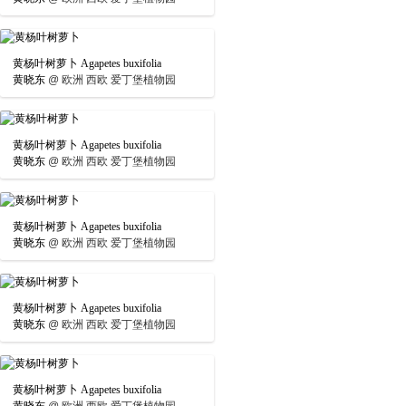
黄杨叶树萝卜 Agapetes buxifolia
黄晓东
@
欧洲 西欧 爱丁堡植物园
黄杨叶树萝卜 Agapetes buxifolia
黄晓东
@
欧洲 西欧 爱丁堡植物园
黄杨叶树萝卜 Agapetes buxifolia
黄晓东
@
欧洲 西欧 爱丁堡植物园
黄杨叶树萝卜 Agapetes buxifolia
黄晓东
@
欧洲 西欧 爱丁堡植物园
黄杨叶树萝卜 Agapetes buxifolia