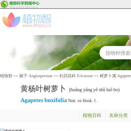
植物智
>>
被子 Angiospermae
>>
杜鹃花科 Ericaceae
>>
树萝卜属 Agapete
黄杨叶树萝卜
(huáng yáng yè shù luó bo)
Agapetes
buxifolia
Nutt. ex Hook. f.
植物百科
名称分类