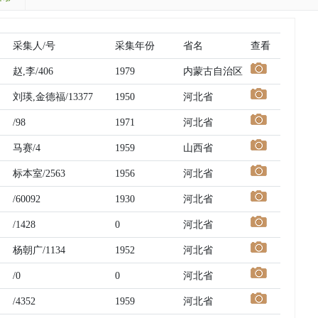
采集人/号
采集年份
省名
查看
赵,李/406
1979
内蒙古自治区
刘瑛,金德福/13377
1950
河北省
/98
1971
河北省
马赛/4
1959
山西省
标本室/2563
1956
河北省
/60092
1930
河北省
/1428
0
河北省
杨朝广/1134
1952
河北省
/0
0
河北省
/4352
1959
河北省