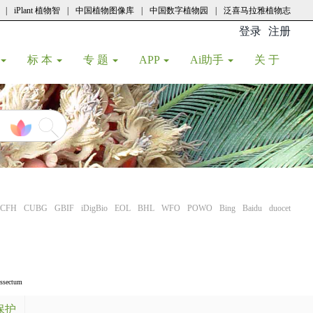
|
iPlant 植物智
|
中国植物图像库
|
中国数字植物园
|
泛喜马拉雅植物志
登录
注册
(current
标 本
专 题
APP
Ai助手
关 于
CFH
CUBG
GBIF
iDigBio
EOL
BHL
WFO
POWO
Bing
Baidu
duocet
issectum
保护