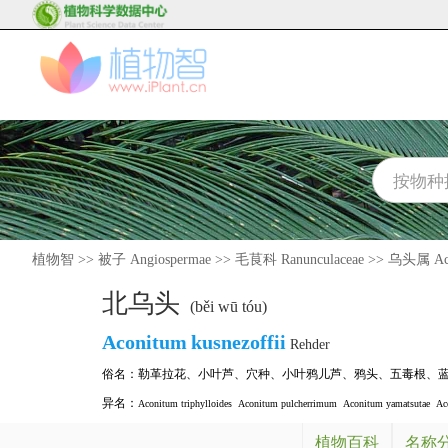
植物智
>>
被子 Angiospermae
>>
毛茛科 Ranunculaceae
>>
乌头属 Aco
北乌头
(běi wū tóu)
Aconitum
kusnezoffii
Rehder
俗名：
勒革拉花
、
小叶芦
、
穴种
、
小叶鸦儿芦
、
鸦头
、
五毒根
、
异名：
Aconitum triphylloides
Aconitum pulcherrimum
Aconitum yamatsutae
Ac
植物百科
名称