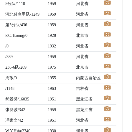
5分队/1110
1959
河北省
河北普查甲队/1249
1959
河北省
第5分队/436
1959
河北省
P.C.Tsoong/0
1928
北京市
/0
1932
河北省
/889
1959
河北省
236-6队/209
1975
北京市
周敬/0
1955
内蒙古自治区
/1148
1963
吉林省
郝景盛/16035
1951
黑龙江省
张良诚/342
1959
黑龙江省
冯家文/42
1951
河北省
W.Y.Hsia/2340
1930
河北省