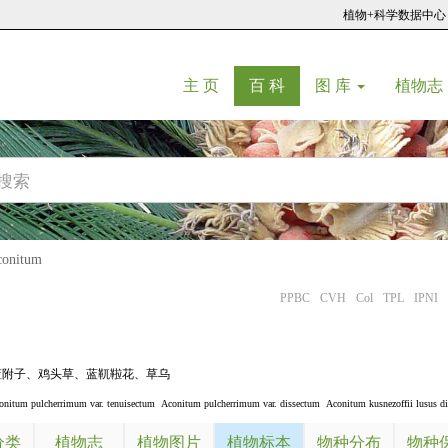
植物+科学数据中心
(current)
(current)
主 页
百 科
图 库
植物志
nitum
PPBC
CVH
Col
TPL
IPNI
蓝附子
、
鸡头草
、
蓝靰鞡花
、
草乌
onitum pulcherrimum var. tenuisectum
Aconitum pulcherrimum var. dissectum
Aconitum kusnezoffii lusus d
分类
植物志
植物图片
植物标本
物种分布
物种