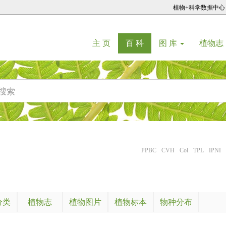
植物+科学数据中心
(current)
(current)
主 页
百 科
图 库
植物志
PPBC
CVH
Col
TPL
IPNI
分类
植物志
植物图片
植物标本
物种分布