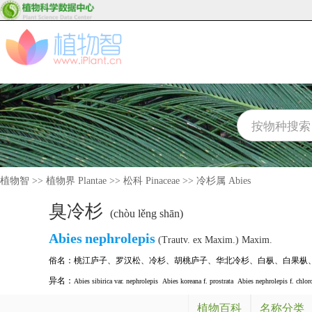
植物智
>>
植物界 Plantae
>>
松科 Pinaceae
>>
冷杉属 Abies
臭冷杉
(chòu lěng shān)
Abies
nephrolepis
(Trautv. ex Maxim.) Maxim.
俗名：
桃江庐子
、
罗汉松
、
冷杉
、
胡桃庐子
、
华北冷杉
、
白枞
、
白果枞
异名：
Abies sibirica var. nephrolepis
Abies koreana f. prostrata
Abies nephrolepis f. chlor
植物百科
名称分类