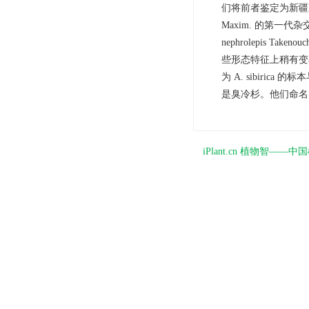
们将前者鉴定为新疆冷杉 A.
Maxim. 的第一代杂交种，命名
nephrolepis Tak
些形态特征上稍有变
为 A. sibir
是臭冷杉。他们命名的新杂交种 
iPlant.cn 植物智—