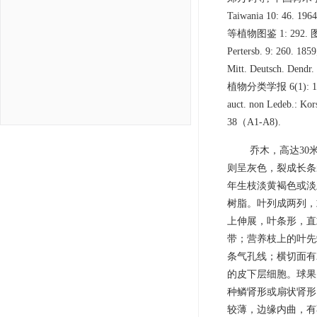
Taiwania 10: 46. 1
等植物图鉴 1: 292. 图583.
Pertersb. 9: 260. 1859
Mitt. Deutsch. Dend
植物分类学报 6(1): 152. 图
auct. non Ledeb.:
38（A1-A8).
乔木，高达30
则呈灰色，裂成长条
年生枝淡黄褐色或淡
树脂。叶列成两列，
上伸展，叶条形，直或
带；营养枝上的叶先
条气孔线；横切面有
的皮下层细胞。球果卵
种鳞肾形或扇状肾形，
较薄，边缘内曲，有