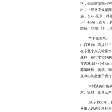
状，鳞背露出部分密
出，上部微圆或扇圆
扁，长4-6毫米，
子叶4-5枚，条形，长
凹缺。花期4-5月，球
产于我国东北小
山西五台山海拔17
在东北小兴安岭排水
森林；在排水较好的
在吉林山区和长白山
花落叶松、黄檗、朝
臭冷杉则散生于青扦
木材淡黄白色或
木、板材、家具及木
1952-195
从未见过的冷杉标本