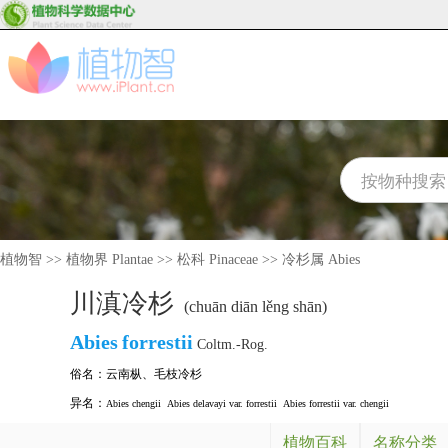
植物智
>>
植物界 Plantae
>>
松科 Pinaceae
>>
冷杉属 Abies
川滇冷杉
(chuān diān lěng shān)
Abies
forrestii
Coltm.-Rog.
俗名：
云南枞
、
毛枝冷杉
异名：
Abies chengii
Abies delavayi var. forrestii
Abies forrestii var. chengii
植物百科
名称分类