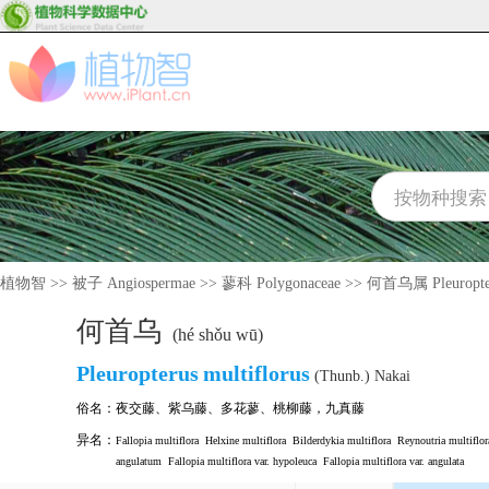
植物智
>>
被子 Angiospermae
>>
蓼科 Polygonaceae
>>
何首乌属 Pleuropte
何首乌
(hé shǒu wū)
Pleuropterus
multiflorus
(Thunb.) Nakai
俗名：
夜交藤
、
紫乌藤
、
多花蓼
、
桃柳藤，九真藤
异名：
Fallopia multiflora
Helxine multiflora
Bilderdykia multiflora
Reynoutria multiflor
angulatum
Fallopia multiflora var. hypoleuca
Fallopia multiflora var. angulata