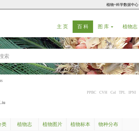
植物+科学数据中心
(current)
(current)
主 页
百 科
图 库
植物志
us
PPBC
CVH
Col
TPL
IPNI
Liu
分类
植物志
植物图片
植物标本
物种分布