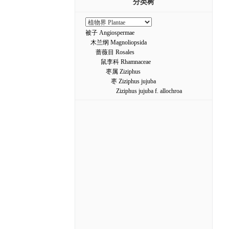
分类树
被子 Angiospermae
木兰纲 Magnoliopsida
蔷薇目 Rosales
鼠李科 Rhamnaceae
枣属 Ziziphus
枣 Ziziphus jujuba
Ziziphus jujuba f. allochroa