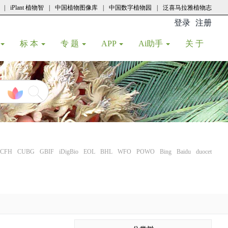
|
iPlant 植物智
|
中国植物图像库
|
中国数字植物园
|
泛喜马拉雅植物志
登录
注册
(current
标 本
专 题
APP
Ai助手
关 于
CFH
CUBG
GBIF
iDigBio
EOL
BHL
WFO
POWO
Bing
Baidu
duocet