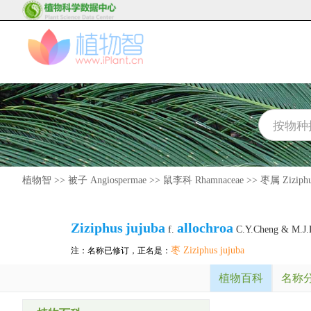
植物智
>>
被子 Angiospermae
>>
鼠李科 Rhamnaceae
>>
枣属 Ziziph
Ziziphus
jujuba
allochroa
f.
C.Y.Cheng & M.J.
枣 Ziziphus jujuba
注：名称已修订，正名是：
植物百科
名称