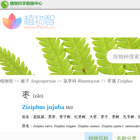
植物智
>>
被子 Angiospermae
>>
鼠李科 Rhamnaceae
>>
枣属 Ziziphus
枣
(zǎo)
Ziziphus
jujuba
Mill.
俗名：
老鼠屎
、
贯枣
、
枣子树
、
红枣树
、
大枣
、
枣子
、
枣树
、
扎手树
、
异名：
Ziziphus sativa
Ziziphus vulgaris
Ziziphus sinensis
Ziziphus jujuba f. carnosicalyc
植物百科
名称分类