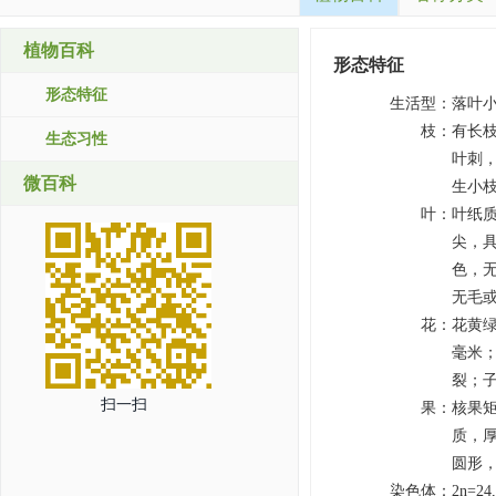
植物百科
形态特征
形态特征
生活型
：
落叶
枝
：
有长
生态习性
叶刺，
微百科
生小枝
叶
：
叶纸质
尖，
色，无
无毛
花
：
花黄绿
毫米
裂；
扫一扫
果
：
核果矩
质，厚
圆形，
染色体
：
2n=24