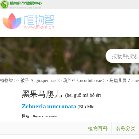
植物智
>>
被子 Angiospermae
>>
葫芦科 Cucurbitaceae
>>
马瓟儿属 Zehner
黑果马瓟儿
(hēi guǒ mǎ bó ér)
Zehneria
mucronata
(Bl.) Miq.
异名：
Bryonia mucronata
植物百科
名称分类