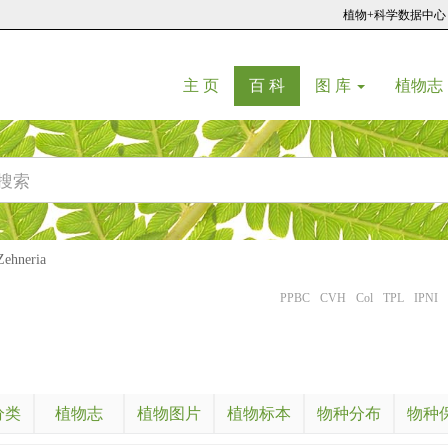
植物+科学数据中心
(current)
(current)
主 页
百 科
图 库
植物志
hneria
PPBC
CVH
Col
TPL
IPNI
分类
植物志
植物图片
植物标本
物种分布
物种