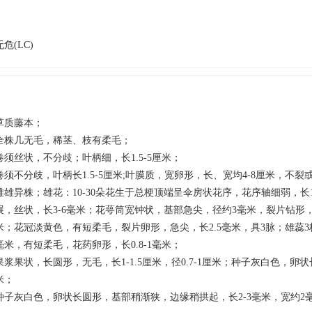
无危(LC)
草质藤本；
全株几无毛，稀茎、枝有柔毛；
卷须丝状，不分歧；叶柄细，长1.5-5厘米；
卷须不分歧，叶柄长1.5-5厘米;叶膜质，宽卵形，长、宽均4-8厘米，不裂或
雌雄异株；雄花：10-30朵花生于总梗顶端呈伞房状花序，花序轴细弱，长1
展，丝状，长3-6毫米；花萼筒宽钟状，基部急尖，径约3毫米，裂片钻形，
米；花冠淡黄色，有短柔毛，裂片卵形，急尖，长2.5毫米，具3脉；雄蕊3
毫米，有短柔毛，花药卵形，长0.8-1毫米；
果浆果状，长圆形，无毛，长1-1.5厘米，径0.7-1厘米；种子灰白色，卵状
米；
种子灰白色，卵状长圆形，基部稍渐狭，边缘稍拱起，长2-3毫米，宽约2