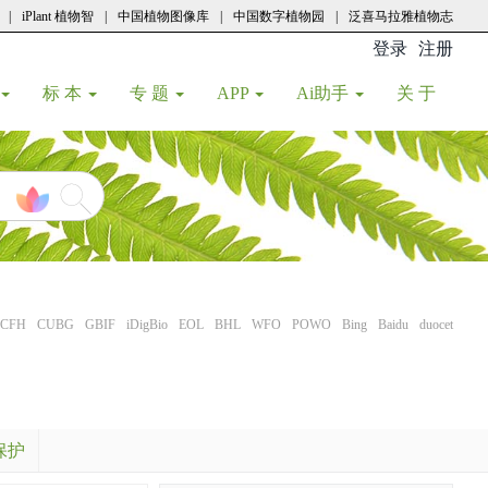
|
iPlant 植物智
|
中国植物图像库
|
中国数字植物园
|
泛喜马拉雅植物志
登录
注册
(current
标 本
专 题
APP
Ai助手
关 于
CFH
CUBG
GBIF
iDigBio
EOL
BHL
WFO
POWO
Bing
Baidu
duocet
保护