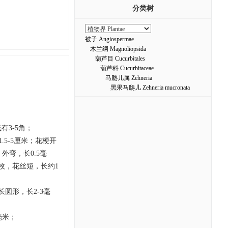
分类树
被子 Angiospermae
木兰纲 Magnoliopsida
葫芦目 Cucurbitales
葫芦科 Cucurbitaceae
马瓟儿属 Zehneria
黑果马瓟儿 Zehneria mucronata
有3-5角；
.5-5厘米；花梗开
外弯，长0.5毫
枚，花丝短，长约1
长圆形，长2-3毫
毫米；