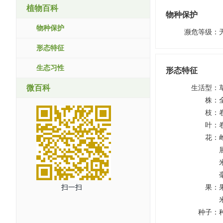
植物百科
物种保护
物种保护
濒危等级
：
形态特征
生态习性
形态特征
微百科
生活型
：
株
：
枝
：
叶
：
花
：
扫一扫
果
：
种子
：