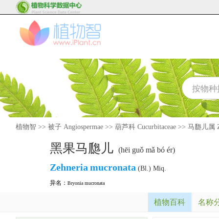
植物智
>>
被子 Angiospermae
>>
葫芦科 Cucurbitaceae
>>
马瓟儿属 Ze
黑果马瓟儿
(hēi guǒ mǎ bó ér)
Zehneria
mucronata
(Bl.) Miq.
异名：
Bryonia mucronata
植物百科
名称