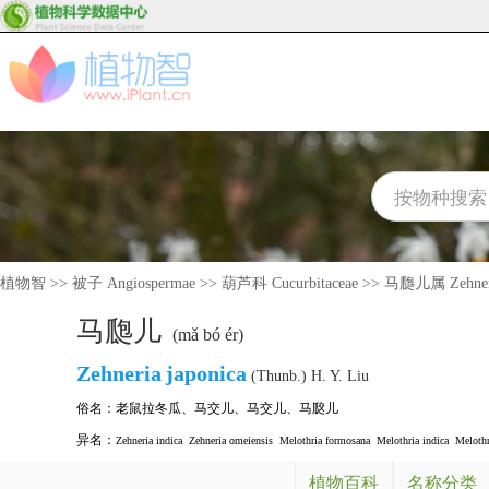
植物智
>>
被子 Angiospermae
>>
葫芦科 Cucurbitaceae
>>
马瓟儿属 Zehner
马瓟儿
(mǎ bó ér)
Zehneria
japonica
(Thunb.) H. Y. Liu
俗名：
老鼠拉冬瓜
、
马交儿
、
马交儿
、
马㼎儿
异名：
Zehneria indica
Zehneria omeiensis
Melothria formosana
Melothria indica
Melothr
植物百科
名称分类