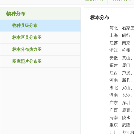
物种分布
标本分布
物种县级分布
河北：
石家
上海：
闵行
标本区县分布图
江苏：
南京
标本分布热力图
浙江：
杭州
安徽：
黄山
图库照片分布图
福建：
厦门
江西：
芦溪
河南：
新县
湖北：
兴山
湖南：
长沙
广东：
深圳
广西：
鹿寨
海南：
陵水
重庆：
武隆
四川：
都江