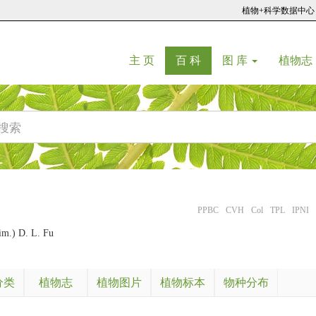
植物+科学数据中心
(current)
(current)
主 页
百 科
图 库
植物志
PPBC
CVH
Col
TPL
IPNI
m.) D. L. Fu
分类
植物志
植物图片
植物标本
物种分布