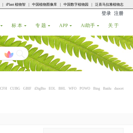
|
iPlant 植物智
|
中国植物图像库
|
中国数字植物园
|
泛喜马拉雅植物志
登录
注册
(current
标 本
专 题
APP
Ai助手
关 于
CFH
CUBG
GBIF
iDigBio
EOL
BHL
WFO
POWO
Bing
Baidu
duocet