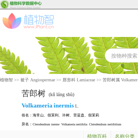
植物智
>>
被子 Angiospermae
>>
唇形科 Lamiaceae
>>
苦郎树属 Volkamer
苦郎树
(kǔ láng shù)
Volkameria
inermis
L.
俗名：
海常山
、
假茉利
、
许树
、
苦蓝盘
、
假茉莉
异名：
Clerodendrum inerme
Volkameria neriifolia
Clerodendrum neriifolium
植物百科
名称分类