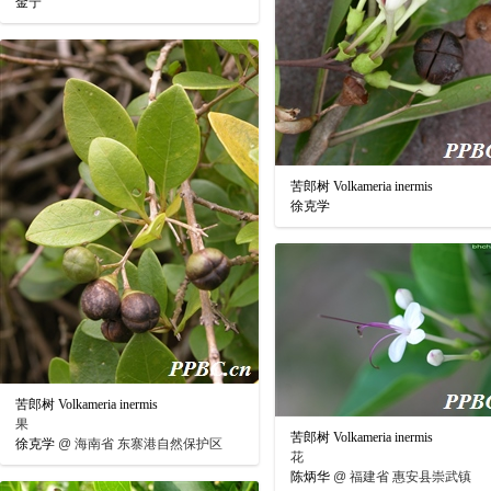
金宁
苦郎树 Volkameria inermis
徐克学
苦郎树 Volkameria inermis
果
苦郎树 Volkameria inermis
徐克学
@
海南省 东寨港自然保护区
花
陈炳华
@
福建省 惠安县崇武镇