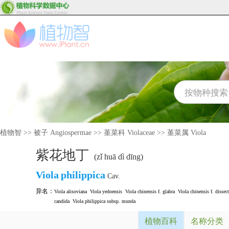
植物智
>>
被子 Angiospermae
>>
堇菜科 Violaceae
>>
堇菜属 Viola
紫花地丁
(zǐ huā dì dīng)
Viola
philippica
Cav.
异名：
Viola alisoviana
Viola yedoensis
Viola chinensis f. glabra
Viola chinensis f. dissec
candida
Viola philippica subsp. munda
植物百科
名称分类