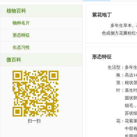
植物百科
紫花地丁
物种名片
多年生草本。
色或侧方花瓣粉红
形态特征
生态习性
形态特征
微百科
生活型
：
多年
株
：
高达14
茎
：
根状
叶
：
基生
圆状卵
细毛
苏状
扫一扫
花
：
花紫
中部有
长圆状