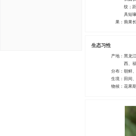
纹；
具短
果
：
蒴果
生态习性
产地
：
黑龙
西、
分布
：
朝鲜
生境
：
田间
物候
：
花果期