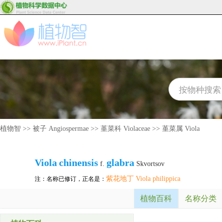
植物智
>>
被子 Angiospermae
>>
堇菜科 Violaceae
>>
堇菜属 Viola
Viola
chinensis
glabra
f.
Skvortsov
紫花地丁 Viola philippica
注：名称已修订，正名是：
植物百科
名称分类