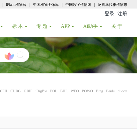
|
iPlant 植物智
|
中国植物图像库
|
中国数字植物园
|
泛喜马拉雅植物志
登录
注册
(current
标 本
专 题
APP
Ai助手
关 于
CFH
CUBG
GBIF
iDigBio
EOL
BHL
WFO
POWO
Bing
Baidu
duocet