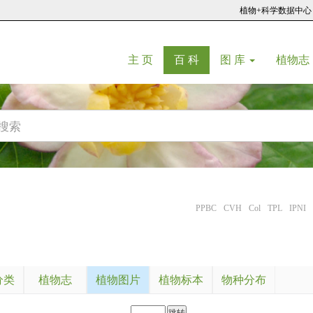
植物+科学数据中心
(current)
(current)
主 页
百 科
图 库
植物志
PPBC
CVH
Col
TPL
IPNI
分类
植物志
植物图片
植物标本
物种分布