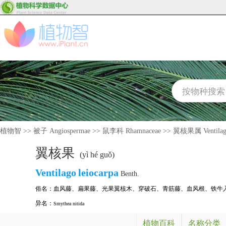
植物智
>>
被子 Angiospermae
>>
鼠李科 Rhamnaceae
>>
翼核果属 Ventilag
翼核果
(yì hé guǒ)
Ventilago
leiocarpa
Benth.
俗名：
血风藤
、
扁果藤
、
光果翼核木
、
穿破石
、
青筋藤
、
血风根
、
铁牛
异名：
Smythea nitida
植物百科
名称分类