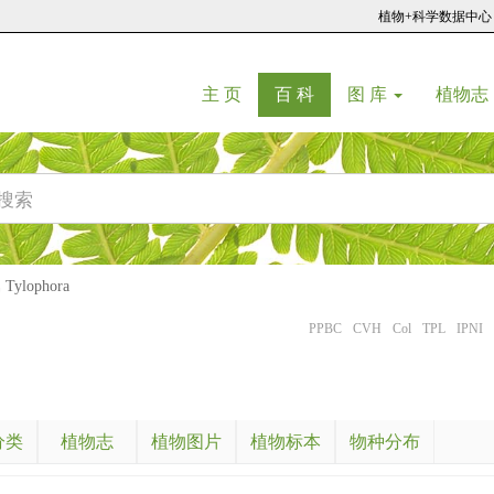
植物+科学数据中心
(current)
(current)
主 页
百 科
图 库
植物志
ylophora
PPBC
CVH
Col
TPL
IPNI
分类
植物志
植物图片
植物标本
物种分布