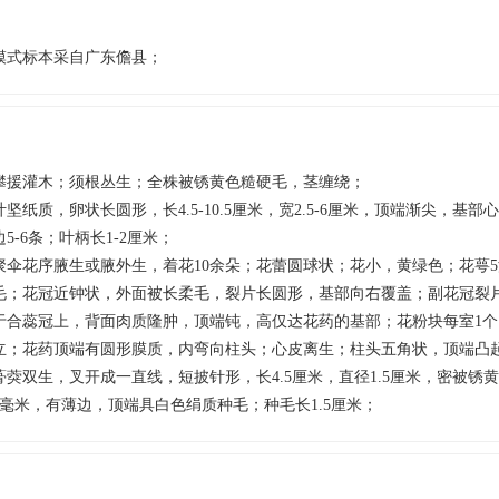
模式标本采自广东儋县；
攀援灌木；须根丛生；全株被锈黄色糙硬毛，茎缠绕；
叶坚纸质，卵状长圆形，长4.5-10.5厘米，宽2.5-6厘米，顶端渐尖，基
边5-6条；叶柄长1-2厘米；
聚伞花序腋生或腋外生，着花10余朵；花蕾圆球状；花小，黄绿色；花萼
毛；花冠近钟状，外面被长柔毛，裂片长圆形，基部向右覆盖；副花冠裂
于合蕊冠上，背面肉质隆肿，顶端钝，高仅达花药的基部；花粉块每室1
立；花药顶端有圆形膜质，内弯向柱头；心皮离生；柱头五角状，顶端凸
蓇葖双生，叉开成一直线，短披针形，长4.5厘米，直径1.5厘米，密被锈
6毫米，有薄边，顶端具白色绢质种毛；种毛长1.5厘米；