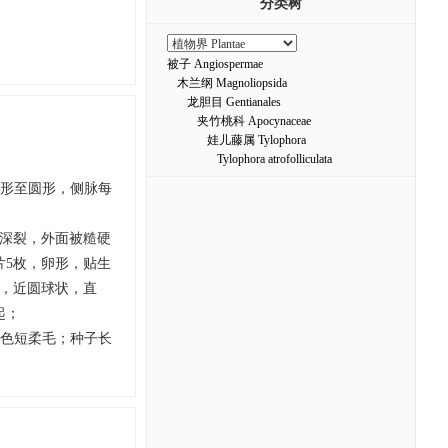
分类树
被子 Angiospermae
木兰纲 Magnoliopsida
龙胆目 Gentianales
夹竹桃科 Apocynaceae
娃儿藤属 Tylophora
Tylophora atrofolliculata
部心形至圆形，侧脉每
5深裂，外面被糙硬
片5枚，卵形，贴生
个，近圆球状，直
起；
黄色短柔毛；种子长