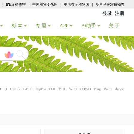
|
iPlant 植物智
|
中国植物图像库
|
中国数字植物园
|
泛喜马拉雅植物志
登录
注册
(current
标 本
专 题
APP
Ai助手
关 于
CFH
CUBG
GBIF
iDigBio
EOL
BHL
WFO
POWO
Bing
Baidu
duocet