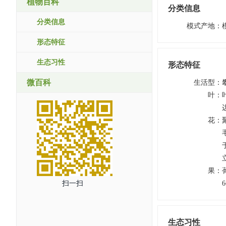
植物百科
分类信息
分类信息
模式产地
：
形态特征
生态习性
形态特征
微百科
生活型
：
叶
：
花
：
果
：
扫一扫
生态习性