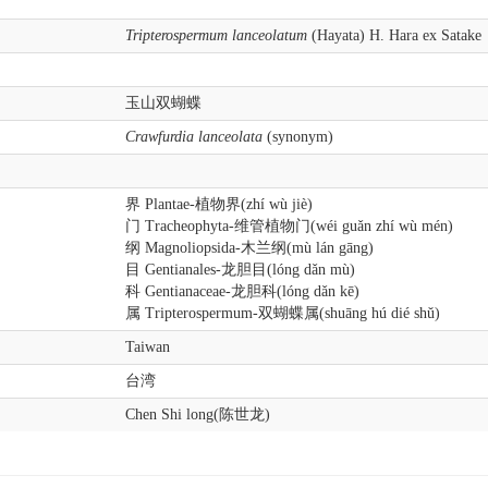
Tripterospermum lanceolatum
(Hayata) H. Hara ex Satake
玉山双蝴蝶
Crawfurdia lanceolata
(synonym)
界 Plantae-植物界(zhí wù jiè)
门 Tracheophyta-维管植物门(wéi guǎn zhí wù mén)
纲 Magnoliopsida-木兰纲(mù lán gāng)
目 Gentianales-龙胆目(lóng dǎn mù)
科 Gentianaceae-龙胆科(lóng dǎn kē)
属 Tripterospermum-双蝴蝶属(shuāng hú dié shǔ)
Taiwan
台湾
Chen Shi long(陈世龙)