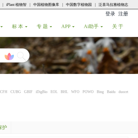
|
iPlant 植物智
|
中国植物图像库
|
中国数字植物园
|
泛喜马拉雅植物志
登录
注册
(current
标 本
专 题
APP
Ai助手
关 于
CFH
CUBG
GBIF
iDigBio
EOL
BHL
WFO
POWO
Bing
Baidu
duocet
保护