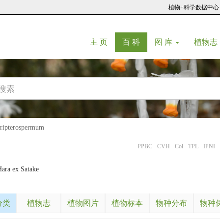
植物+科学数据中心
(current)
(current)
主 页
百 科
图 库
植物志
pterospermum
PPBC
CVH
Col
TPL
IPNI
ara ex Satake
分类
植物志
植物图片
植物标本
物种分布
物种