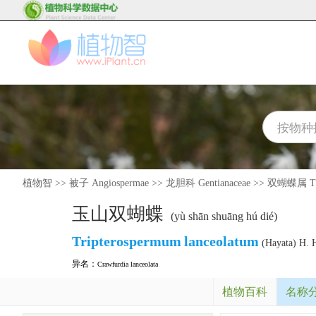
植物智
>>
被子 Angiospermae
>>
龙胆科 Gentianaceae
>>
双蝴蝶属 Tri
玉山双蝴蝶
(yù shān shuāng hú dié)
Tripterospermum
lanceolatum
(Hayata) H. H
异名：
Crawfurdia lanceolata
植物百科
名称