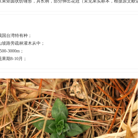
浆果矩圆状纺锤形，具长柄，部分伸出花冠（未见果实标本，根据原文献
我国台湾特有种；
山坡路旁疏林灌木从中；
500-3000m；
花果期8-10月；