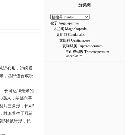
分类树
被子 Angiospermae
木兰纲 Magnoliopsida
龙胆目 Gentianales
龙胆科 Gentianaceae
双蝴蝶属 Tripterospermum
玉山双蝴蝶 Tripterospermum
lanceolatum
形或近心形，边缘膜
厘米，基部连合成极
状，长可达10毫米的
10毫米，基部向萼
片三角形，长4-5
状；雄蕊着生于冠筒
房卵状披针形，长