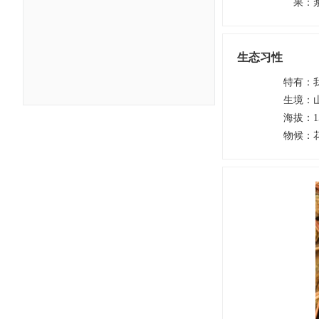
果
：
生态习性
特有
：
生境
：
海拔
：
1
物候
：