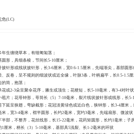
无危(LC)
多年生缠绕草本，有细匍匐茎；
茎圆形，具细条棱，节间长5-10厘米；
叶披针形或线状披针形，长3-6厘米，宽0.6-1.5厘米，先端渐尖，基部圆
质、反卷，呈不规则的细波状或近全缘，叶脉3条，叶柄扁平，长0.5-1.5
短的筒，抱茎；
单花或2-3朵呈聚伞花序，腋生或顶生；花梗短，长5-10毫米，有3-4对叶
小苞片；花萼钟形，萼筒长（5）7-10毫米，裂片线状披针形或线形，长5-
筒下延呈狭翅，弯缺截形；花冠淡黄绿色或近白色，狭钟形，长3-4厘米，裂
毫米，宽3-4毫米，褶半圆形，长约2毫米，宽约3毫米，先端扇形、微波
下半部，不整齐，花丝线形，长15-22毫米，花药矩圆形，长约1毫米；子
约1厘米，柄长（3）5-10毫米，基部具5浅裂、长1-2毫米的环状