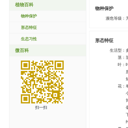
植物百科
物种保护
物种保护
濒危等级
：
形态特征
生态习性
形态特征
微百科
生活型
：
茎
：
叶
：
花
：
扫一扫