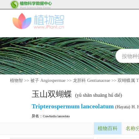
植物智
>>
被子 Angiospermae
>>
龙胆科 Gentianaceae
>>
双蝴蝶属 Tri
玉山双蝴蝶
(yù shān shuāng hú dié)
Tripterospermum
lanceolatum
(Hayata) H. H
异名：
Crawfurdia lanceolata
植物百科
名称