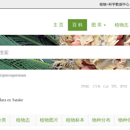
植物+科学数据中心
(current)
(current)
主 页
百 科
图 库
植物志
pterospermum
PPBC
CVH
Col
TPL
IPNI
ara ex Satake
分类
植物志
植物图片
植物标本
物种分布
物种