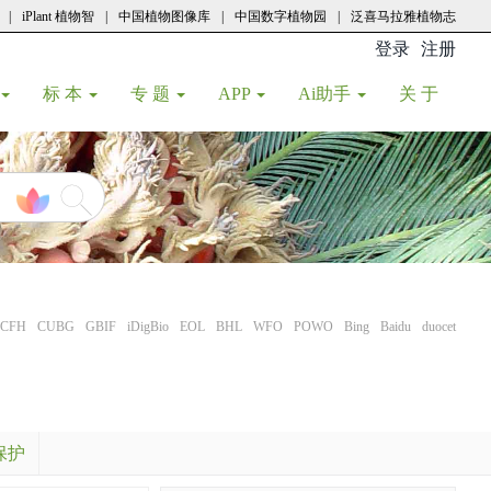
|
iPlant 植物智
|
中国植物图像库
|
中国数字植物园
|
泛喜马拉雅植物志
登录
注册
(current
标 本
专 题
APP
Ai助手
关 于
CFH
CUBG
GBIF
iDigBio
EOL
BHL
WFO
POWO
Bing
Baidu
duocet
保护