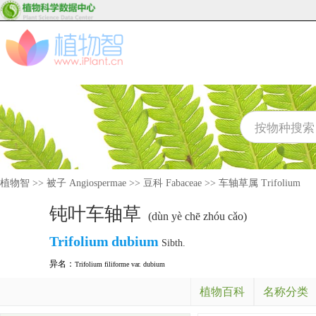
植物智
>>
被子 Angiospermae
>>
豆科 Fabaceae
>>
车轴草属 Trifolium
钝叶车轴草
(dùn yè chē zhóu cǎo)
Trifolium
dubium
Sibth.
异名：
Trifolium filiforme var. dubium
植物百科
名称分类