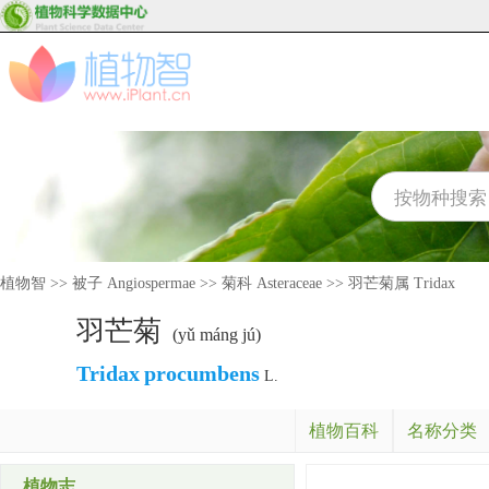
植物智
>>
被子 Angiospermae
>>
菊科 Asteraceae
>>
羽芒菊属 Tridax
羽芒菊
(yǔ máng jú)
Tridax
procumbens
L.
植物百科
名称分类
植物志