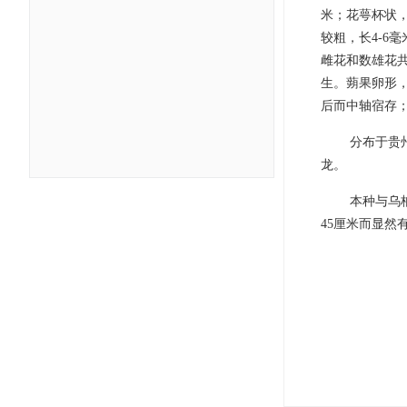
米；花萼杯状
较粗，长4-6
雌花和数雄花
生。蒴果卵形，
后而中轴宿存；
分布于贵
龙。
本种与乌桕S
45厘米而显然