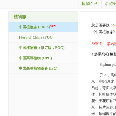
植物百科
名称
植物志
您是否要找：
S
SYN
中国植物志 (FRPS)
《中国植物志
Flora of China (FOC)
SYN 注：学名已修
中国植物志（修订版，FOC）
2.多果乌桕 
中国高等植物 (HPC)
Sapium ple
中国高等植物图鉴 (ISC)
乔木，高
米，宽8-9厘
凸起，背面尤著
体；托叶腺体状
花生于花序轴下
米；苞片阔卵形
米、顶端截平的