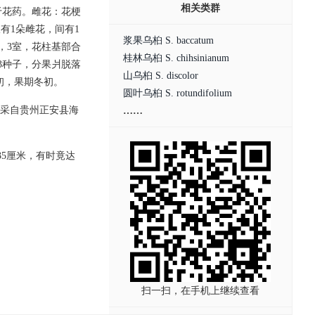
相关类群
于花药。雌花：花梗
有1朵雌花，间有1
浆果乌桕 S. baccatum
，3室，花柱基部合
桂林乌桕 S. chihsinianum
具3种子，分果爿脱落
山乌桕 S. discolor
初，果期冬初。
圆叶乌桕 S. rotundifolium
本采自贵州正安县海
……
3-35厘米，有时竟达
扫一扫，在手机上继续查看