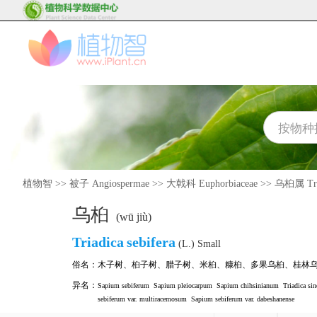
植物智
>>
被子 Angiospermae
>>
大戟科 Euphorbiaceae
>>
乌桕属 Tri
乌桕
(wū jiù)
Triadica
sebifera
(L.) Small
俗名：
木子树
、
桕子树
、
腊子树
、
米桕
、
糠桕
、
多果乌桕
、
桂林
异名：
Sapium sebiferum
Sapium pleiocarpum
Sapium chihsinianum
Triadica sin
sebiferum var. multiracemosum
Sapium sebiferum var. dabeshanense