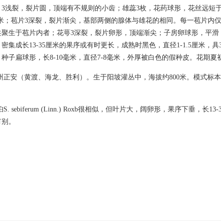
，3浅裂，裂片圆，顶端有不规则的小齿；雄蕊3枚，花药球形，花丝远短
毫米；苞片3深裂，裂片渐尖，基部两侧的腺体与雄花的相同。每一苞片内仅
共聚生于苞片内者；花萼3深裂，裂片卵形，顶端渐尖；子房卵球形，平滑
密集成长13-35厘米的果序或有时更长，成熟时黑色，直径1-1.5厘米，
种子扁球形，长8-10毫米，直径7-8毫米，外厚被白色的假种皮。花期夏
州正安（黄渡、海龙、胜利）。生于阳坡灌丛中，海拔约800米。模式标
. sebiferum (Linn.) Roxb很相似，但叶片大，阔卵形，果序下垂，长1
有别。