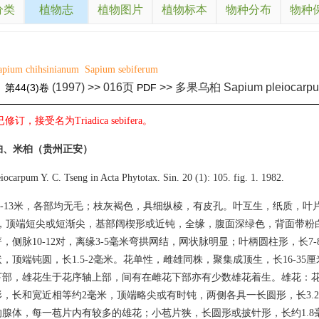
分类
植物志
植物图片
植物标本
物种分布
物种
apium chihsinianum
Sapium sebiferum
(1997) >> 016页
>> 多果乌桕 Sapium pleiocarp
》
第44(3)卷
PDF
订，接受名为Triadica sebifera。
糠桕、米桕（贵州正安）
iocarpum Y. C. Tseng in Acta Phytotax. Sin. 20 (1): 105. fig. 1. 1982.
6-13米，各部均无毛；枝灰褐色，具细纵棱，有皮孔。叶互生，纸质，叶片
米，顶端短尖或短渐尖，基部阔楔形或近钝，全缘，腹面深绿色，背面带粉
，侧脉10-12对，离缘3-5毫米弯拱网结，网状脉明显；叶柄圆柱形，长7-
，顶端钝圆，长1.5-2毫米。花单性，雌雄同株，聚集成顶生，长16-35
部，雄花生于花序轴上部，间有在雌花下部亦有少数雄花着生。雄花：花梗
，长和宽近相等约2毫米，顶端略尖或有时钝，两侧各具一长圆形，长3.2-4
腺体，每一苞片内有较多的雄花；小苞片狭，长圆形或披针形，长约1.8毫