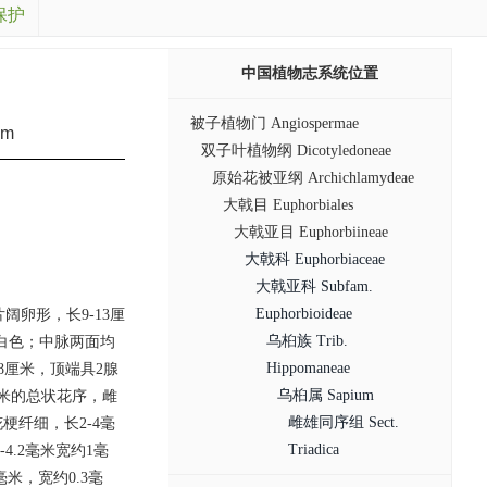
保护
中国植物志系统位置
被子植物门 Angiospermae
um
双子叶植物纲 Dicotyledoneae
原始花被亚纲 Archichlamydeae
大戟目 Euphorbiales
大戟亚目 Euphorbiineae
大戟科 Euphorbiaceae
大戟亚科 Subfam.
Euphorbioideae
阔卵形，长9-13厘
乌桕族 Trib.
白色；中脉两面均
Hippomaneae
8厘米，顶端具2腺
乌桕属 Sapium
厘米的总状花序，雌
雌雄同序组 Sect.
纤细，长2-4毫
Triadica
.2毫米宽约1毫
米，宽约0.3毫