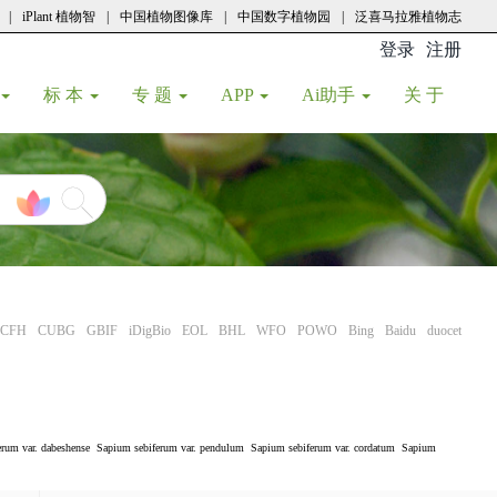
|
iPlant 植物智
|
中国植物图像库
|
中国数字植物园
|
泛喜马拉雅植物志
登录
注册
(current
标 本
专 题
APP
Ai助手
关 于
CFH
CUBG
GBIF
iDigBio
EOL
BHL
WFO
POWO
Bing
Baidu
duocet
rum var. dabeshense
Sapium sebiferum var. pendulum
Sapium sebiferum var. cordatum
Sapium