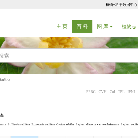
植物+科学数据中心
(current)
(current)
主 页
百 科
图 库
植物志
adica
PPBC
CVH
Col
TPL
IPNI
乌桕
ensis
Stillingia sebifera
Excoecaria sebifera
Croton sebifer
Sapium discolor var. wenhsienense
Sapium sebife