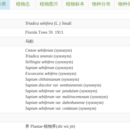
分类
植物志
植物图片
植物标本
物种分布
物种
Triadica sebifera
(L.) Small
Florida Trees 59. 1913.
乌桕
Croton sebiferum
(synonym)
Triadica sinensis
(synonym)
Stillingia sebifera
(synonym)
Sapium sebiferum
(synonym)
Excoecaria sebifera
(synonym)
Sapium chihsinianum
(synonym)
Sapium discolor var. wenhsienensis
(synonym)
Sapium sebiferum var. pendulum
(synonym)
Sapium sebiferum var. multiracemosum
(synonym)
Sapium sebiferum var. dabeshanense
(synonym)
Sapium sebiferum var. cordatum
(synonym)
界 Plantae-植物界(zhí wù jiè)