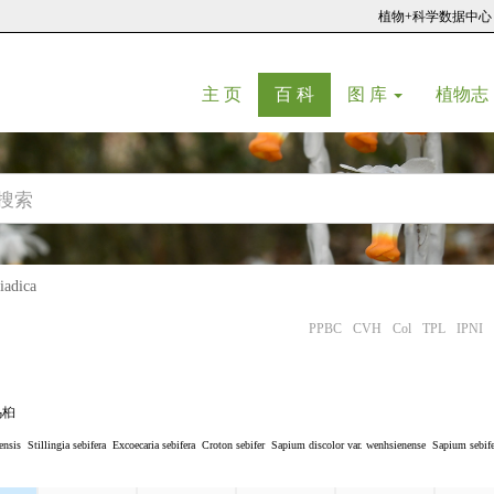
植物+科学数据中心
(current)
(current)
主 页
百 科
图 库
植物志
adica
PPBC
CVH
Col
TPL
IPNI
乌桕
ensis
Stillingia sebifera
Excoecaria sebifera
Croton sebifer
Sapium discolor var. wenhsienense
Sapium sebife