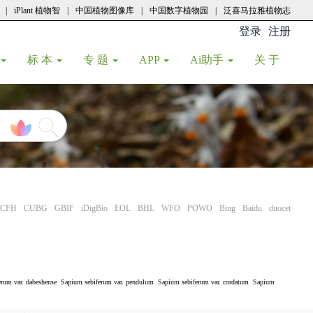
|
iPlant 植物智
|
中国植物图像库
|
中国数字植物园
|
泛喜马拉雅植物志
登录
注册
(current
标 本
专 题
APP
Ai助手
关 于
CFH
CUBG
GBIF
iDigBio
EOL
BHL
WFO
POWO
Bing
Baidu
duocet
rum var. dabeshense
Sapium sebiferum var. pendulum
Sapium sebiferum var. cordatum
Sapium