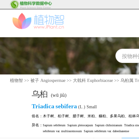
植物智
>>
被子 Angiospermae
>>
大戟科 Euphorbiaceae
>>
乌桕属 Tri
乌桕
(wū jiù)
Triadica
sebifera
(L.) Small
俗名：
木子树
、
桕子树
、
腊子树
、
米桕
、
糠桕
、
多果乌桕
、
桂林
异名：
Sapium sebiferum
Sapium pleiocarpum
Sapium chihsinianum
Triadica sin
sebiferum var. multiracemosum
Sapium sebiferum var. dabeshanense