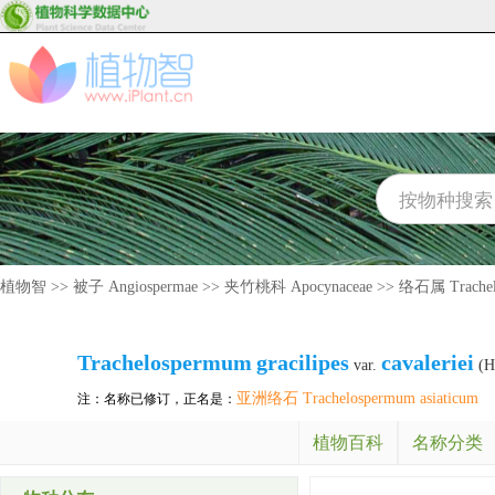
植物智
>>
被子 Angiospermae
>>
夹竹桃科 Apocynaceae
>>
络石属 Trachel
Trachelospermum
gracilipes
cavaleriei
var.
(H.
亚洲络石 Trachelospermum asiaticum
注：名称已修订，正名是：
植物百科
名称分类