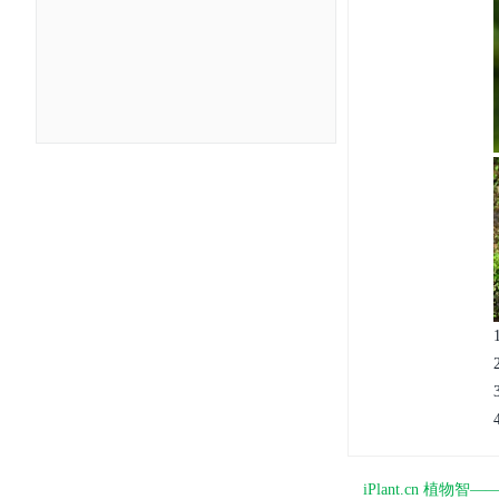
iPlant.cn 植