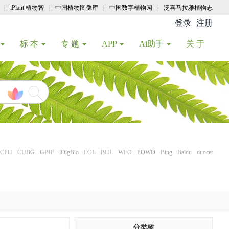
|
iPlant 植物智
|
中国植物图像库
|
中国数字植物园
|
泛喜马拉雅植物志
登录
注册
(current
标 本
专 题
APP
Ai助手
关 于
CFH
CUBG
GBIF
iDigBio
EOL
BHL
WFO
POWO
Bing
Baidu
duocet
分类树