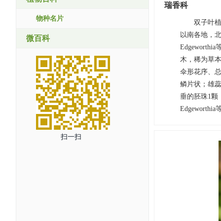
瑞香科
物种名片
双子叶植
以南各地，北
微百科
Edgewort
木，稀为草
伞形花序、总
鳞片状；雄蕊
垂的胚珠1颗；
Edgeworthi
扫一扫