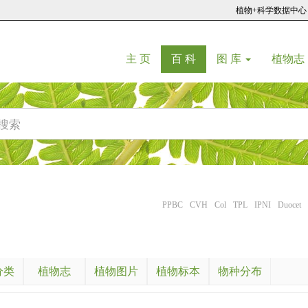
植物+科学数据中心
(current)
(current)
主 页
百 科
图 库
植物志
PPBC
CVH
Col
TPL
IPNI
Duocet
分类
植物志
植物图片
植物标本
物种分布