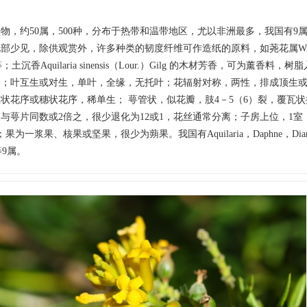
物，约50属，500种，分布于热带和温带地区，尤以非洲最多，我国有9属
部少见，除供观赏外，许多种类的韧度纤维可作造纸的原料，如荛花属Wikst
hia等；土沉香Aquilaria sinensis（Lour.）Gilg 的木材芳香，可为薰香料
本；叶互生或对生，单叶，全缘，无托叶；花辐射对称，两性，排成顶生
状花序或穗状花序，稀单生； 萼管状，似花瓣，肢4－5（6）裂，覆瓦
与萼片同数或2倍之，很少退化为12或1，花丝通常分离；子房上位，1室
果为一浆果、核果或坚果，很少为蒴果。我国有Aquilaria，Daphne，Diart
a等9属。