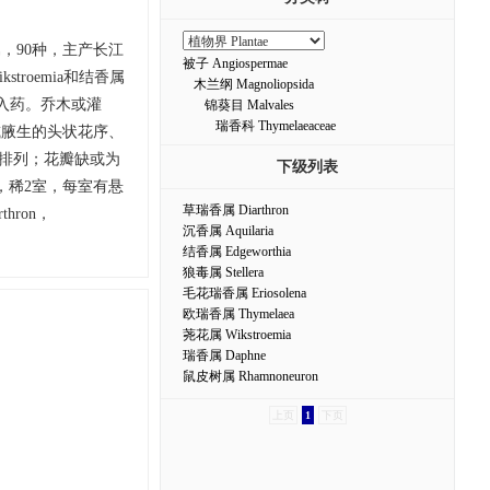
，90种，主产长江
被子 Angiospermae
roemia和结香属
木兰纲 Magnoliopsida
，树脂入药。乔木或灌
锦葵目 Malvales
瑞香科 Thymelaeaceae
或腋生的头状花序、
状排列；花瓣缺或为
下级列表
，稀2室，每室有悬
草瑞香属 Diarthron
hron，
沉香属 Aquilaria
结香属 Edgeworthia
狼毒属 Stellera
毛花瑞香属 Eriosolena
欧瑞香属 Thymelaea
荛花属 Wikstroemia
瑞香属 Daphne
鼠皮树属 Rhamnoneuron
上页
1
下页