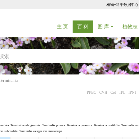
植物+科学数据中心
(current)
(current)
主 页
百 科
图 库
植物志
rminalia
PPBC
CVH
Col
TPL
IPNI
cordata
Terminalia rubrigemmis
Terminalia procera
Terminalia paraensis
Terminalia ovatifolia
Terminalia mo
ar. subcordata
Terminalia catappa var. macrocarpa