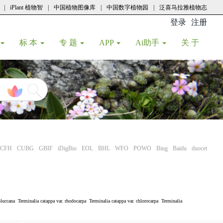
|
iPlant 植物智
|
中国植物图像库
|
中国数字植物园
|
泛喜马拉雅植物志
登录
注册
(current
标 本
专 题
APP
Ai助手
关 于
CFH
CUBG
GBIF
iDigBio
EOL
BHL
WFO
POWO
Bing
Baidu
duocet
luccana
Terminalia catappa var. rhodocarpa
Terminalia catappa var. chlorocarpa
Terminalia