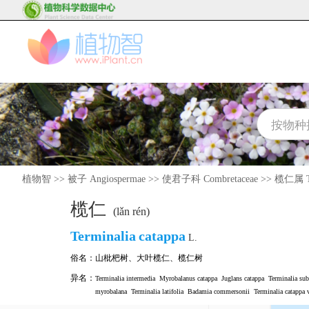
植物智
>>
被子 Angiospermae
>>
使君子科 Combretaceae
>>
榄仁属 Te
榄仁
(lǎn rén)
Terminalia
catappa
L.
俗名：
山枇杷树
、
大叶榄仁
、
榄仁树
异名：
Terminalia intermedia
Myrobalanus catappa
Juglans catappa
Terminalia sub
myrobalana
Terminalia latifolia
Badamia commersonii
Terminalia catappa v