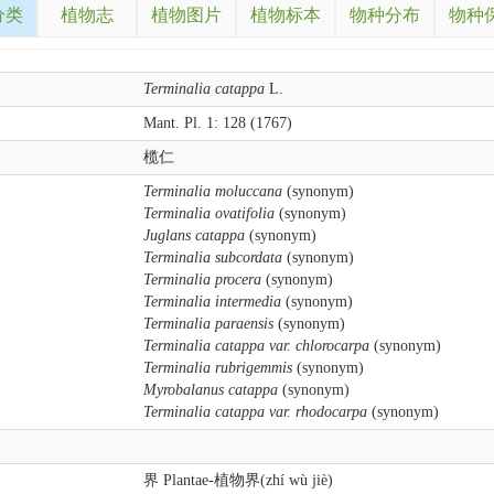
分类
植物志
植物图片
植物标本
物种分布
物种
Terminalia catappa
L.
Mant. Pl. 1: 128 (1767)
榄仁
Terminalia moluccana
(synonym)
Terminalia ovatifolia
(synonym)
Juglans catappa
(synonym)
Terminalia subcordata
(synonym)
Terminalia procera
(synonym)
Terminalia intermedia
(synonym)
Terminalia paraensis
(synonym)
Terminalia catappa var. chlorocarpa
(synonym)
Terminalia rubrigemmis
(synonym)
Myrobalanus catappa
(synonym)
Terminalia catappa var. rhodocarpa
(synonym)
界 Plantae-植物界(zhí wù jiè)