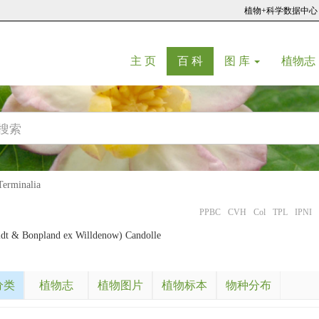
植物+科学数据中心
(current)
(current)
主 页
百 科
图 库
植物志
rminalia
PPBC
CVH
Col
TPL
IPNI
t & Bonpland ex Willdenow) Candolle
分类
植物志
植物图片
植物标本
物种分布