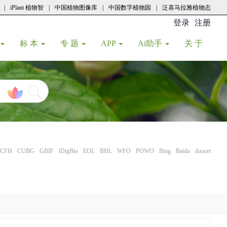
|
iPlant 植物智
|
中国植物图像库
|
中国数字植物园
|
泛喜马拉雅植物志
登录
注册
(current
标 本
专 题
APP
Ai助手
关 于
CFH
CUBG
GBIF
iDigBio
EOL
BHL
WFO
POWO
Bing
Baidu
duocet