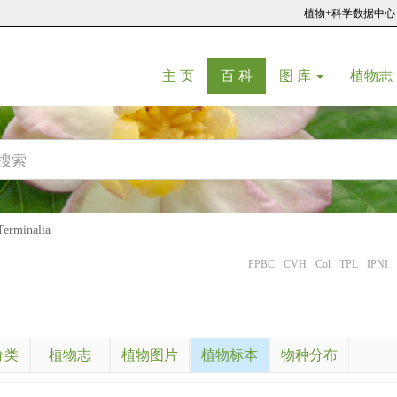
植物+科学数据中心
(current)
(current)
主 页
百 科
图 库
植物志
rminalia
PPBC
CVH
Col
TPL
IPNI
分类
植物志
植物图片
植物标本
物种分布