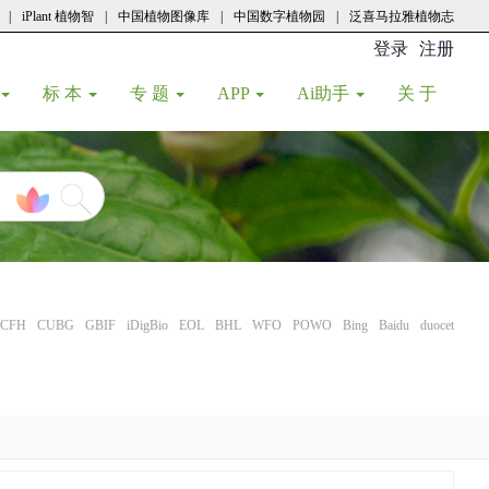
|
iPlant 植物智
|
中国植物图像库
|
中国数字植物园
|
泛喜马拉雅植物志
登录
注册
(current
标 本
专 题
APP
Ai助手
关 于
CFH
CUBG
GBIF
iDigBio
EOL
BHL
WFO
POWO
Bing
Baidu
duocet