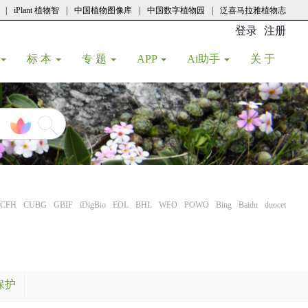
|
iPlant 植物智
|
中国植物图像库
|
中国数字植物园
|
泛喜马拉雅植物志
登录
注册
(current
标 本
专 题
APP
Ai助手
关 于
CFH
CUBG
GBIF
iDigBio
EOL
BHL
WFO
POWO
Bing
Baidu
duocet
保护