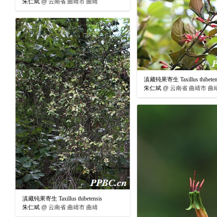
朱仁斌
@
云南省 曲靖市 曲靖
滇藏钝果寄生 Taxillus thibeten
朱仁斌
@
云南省 曲靖市 曲
滇藏钝果寄生 Taxillus thibetensis
朱仁斌
@
云南省 曲靖市 曲靖