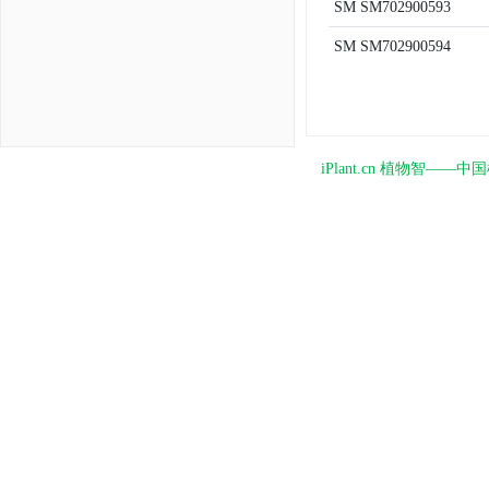
SM
SM702900593
SM
SM702900594
iPlant.cn 植物智—