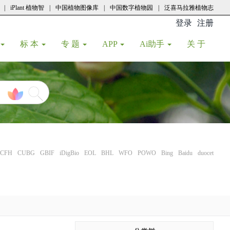
|
iPlant 植物智
|
中国植物图像库
|
中国数字植物园
|
泛喜马拉雅植物志
登录
注册
(current
标 本
专 题
APP
Ai助手
关 于
CFH
CUBG
GBIF
iDigBio
EOL
BHL
WFO
POWO
Bing
Baidu
duocet