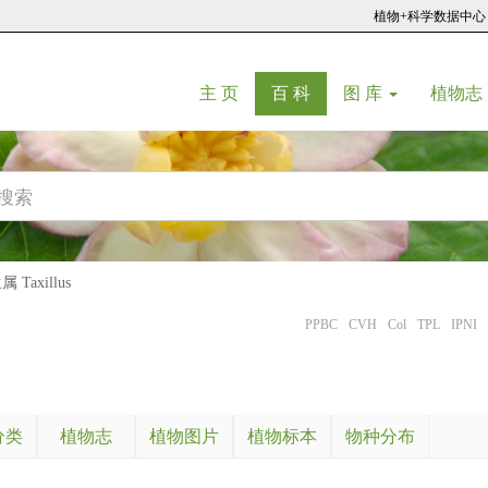
植物+科学数据中心
(current)
(current)
主 页
百 科
图 库
植物志
Taxillus
PPBC
CVH
Col
TPL
IPNI
分类
植物志
植物图片
植物标本
物种分布