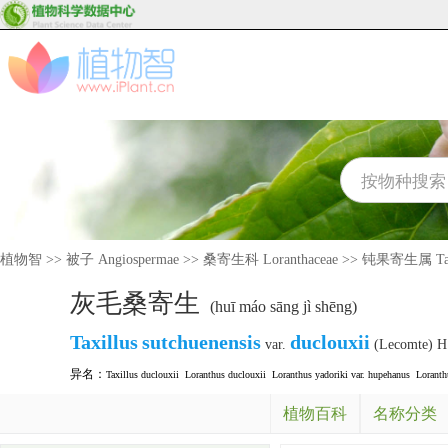
植物智
>>
被子 Angiospermae
>>
桑寄生科 Loranthaceae
>>
钝果寄生属 Taxi
灰毛桑寄生
(huī máo sāng jì shēng)
Taxillus
sutchuenensis
duclouxii
var.
(Lecomte) H.
异名：
Taxillus duclouxii
Loranthus duclouxii
Loranthus yadoriki var. hupehanus
Loranth
植物百科
名称分类