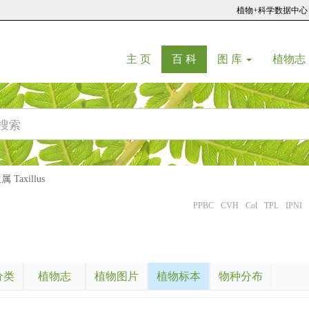
植物+科学数据中心
(current)
(current)
主 页
百 科
图 库
植物志
Taxillus
PPBC
CVH
Col
TPL
IPNI
分类
植物志
植物图片
植物标本
物种分布