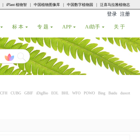
|
iPlant 植物智
|
中国植物图像库
|
中国数字植物园
|
泛喜马拉雅植物志
登录
注册
(current
标 本
专 题
APP
Ai助手
关 于
CFH
CUBG
GBIF
iDigBio
EOL
BHL
WFO
POWO
Bing
Baidu
duocet