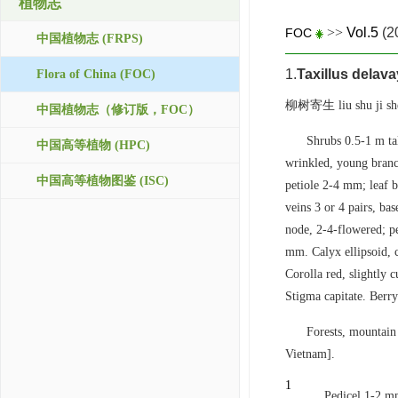
植物志
>>
Vol.5
(2
FOC
中国植物志 (FRPS)
1.
Taxillus delava
Flora of China (FOC)
柳树寄生 liu shu ji sh
中国植物志（修订版，FOC）
Shrubs 0.5-1 m ta
中国高等植物 (HPC)
wrinkled, young branch
中国高等植物图鉴 (ISC)
petiole 2-4 mm; leaf bl
veins 3 or 4 pairs, bas
node, 2-4-flowered; pe
mm. Calyx ellipsoid, c
Corolla red, slightly 
Stigma capitate. Berry
Forests, mountai
Vietnam].
1
Pedicel 1-2 mm