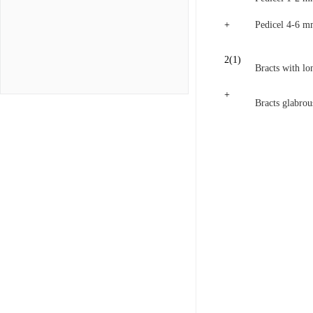
+
Pedicel 4-6 m
2
(1)
Bracts with lo
+
Bracts glabrou