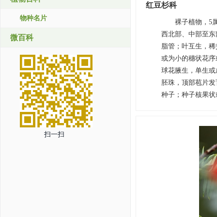
红豆杉科
物种名片
裸子植物，5属
西北部、中部至东
微百科
脂管；叶互生，稀
或为小的穗状花序
球花腋生，单生或
胚珠，顶部苞片发
种子；种子核果状或坚果
扫一扫